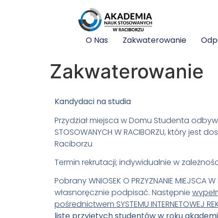
O Nas
Zakwaterowanie
Odp
Zakwaterowanie
Kandydaci na studia
Przydział miejsca w Domu Studenta odbyw
STOSOWANYCH W RACIBORZU, który jest do
Raciborzu
Termin rekrutacji; indywidualnie w zależno
Pobrany WNIOSEK O PRZYZNANIE MIEJSCA W
własnoręcznie podpisać. Następnie
wypełn
pośrednictwem SYSTEMU INTERNETOWEJ RE
listę przyjętych studentów w roku akadem