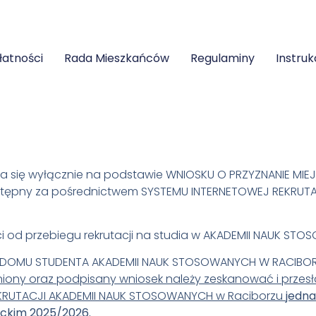
łatności
Rada Mieszkańców
Regulaminy
Instruk
a się wyłącznie na podstawie WNIOSKU O PRZYZNANIE MI
stępny za pośrednictwem SYSTEMU INTERNETOWEJ REKRUT
ści od przebiegu rekrutacji na studia w AKADEMII NAUK ST
 DOMU STUDENTA AKADEMII NAUK STOSOWANYCH W RACIBORZU
iony oraz podpisany wniosek należy zeskanować i przesł
KRUTACJI AKADEMII NAUK STOSOWANYCH w Raciborzu
jedna
ickim 2025/2026.