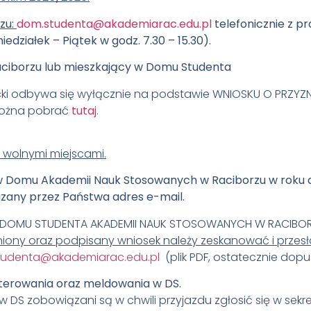
zu:
dom.studenta@akademiarac.edu.pl
telefonicznie z p
edziałek – Piątek w godz. 7.30 – 15.30).
ciborzu lub mieszkający w Domu Studenta
icki odbywa się wyłącznie na podstawie WNIOSKU O PRZY
można pobrać
tutaj
.
 wolnymi miejscami.
 w Domu Akademii Nauk Stosowanych w Raciborzu w roku
azany przez Państwa adres e-mail.
 DOMU STUDENTA AKADEMII NAUK STOSOWANYCH W RACIBORZU
iony oraz podpisany wniosek należy zeskanować i przesł
tudenta@akademiarac.edu.pl
(plik PDF, ostatecznie dopus
erowania oraz meldowania w DS.
 w DS zobowiązani są w chwili przyjazdu zgłosić się w sekr