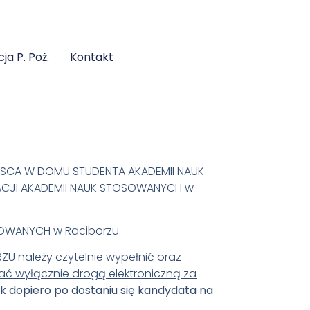
cja P. Poż.
Kontakt
EJSCA W DOMU STUDENTA AKADEMII NAUK
ACJI AKADEMII NAUK STOSOWANYCH w
OSOWANYCH w Raciborzu.
 należy czytelnie wypełnić oraz
ać wyłącznie drogą elektroniczną za
k dopiero po dostaniu się kandydata na